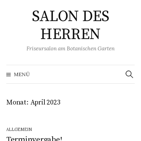
Zum
SALON DES
Inhalt
überspringen
HERREN
Friseursalon am Botanischen Garten
Suchen
nach:
MENÜ
Monat:
April 2023
ALLGEMEIN
Terminvergabe!