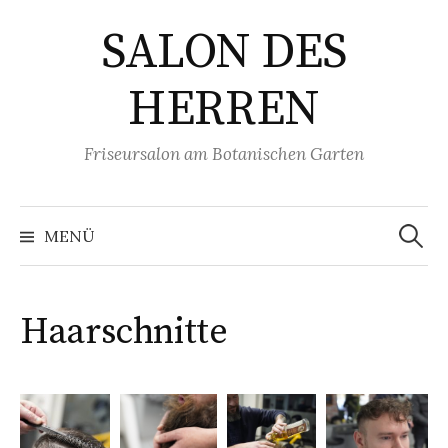
Zum
SALON DES
Inhalt
überspringen
HERREN
Friseursalon am Botanischen Garten
Suchen
nach:
MENÜ
Haarschnitte